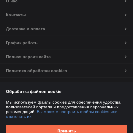
О нас
Контакты
Доставка и оплата
График работы
Полная версия сайта
Политика обработки cookies
Сайт создан на платформе Deal.by
Обработка файлов cookie
Информация для покупателя
Мы используем файлы cookies для обеспечения удобства
пользователей портала и предоставления персональных
Индивидуальный предприниматель:
ИП Некрашевич Олег Васильевич
рекомендаций.
Вы можете настроить файлы cookies или
г.Минск ул Игуменский тракт 36/67
отключить их.
Регистрационный номер ЕГР: 191810541
Принять