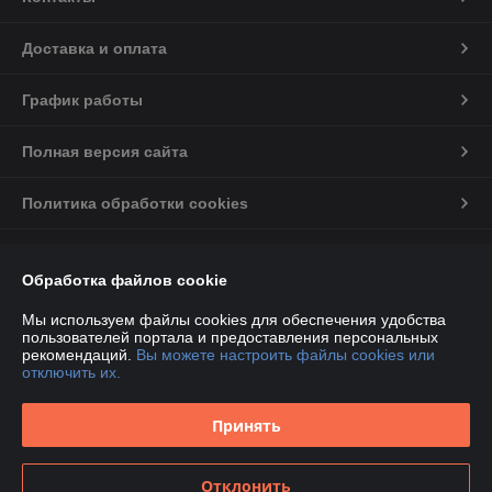
Доставка и оплата
График работы
Полная версия сайта
Политика обработки cookies
Сайт создан на платформе Deal.by
Обработка файлов cookie
Информация для покупателя
Мы используем файлы cookies для обеспечения удобства
пользователей портала и предоставления персональных
Индивидуальный предприниматель:
ИП Некрашевич Олег Васильевич
рекомендаций.
Вы можете настроить файлы cookies или
г.Минск ул Игуменский тракт 36/67
отключить их.
Регистрационный номер ЕГР: 191810541
Принять
УНП: 191810541
Регистрационный орган: Минским горисполкомом
Отклонить